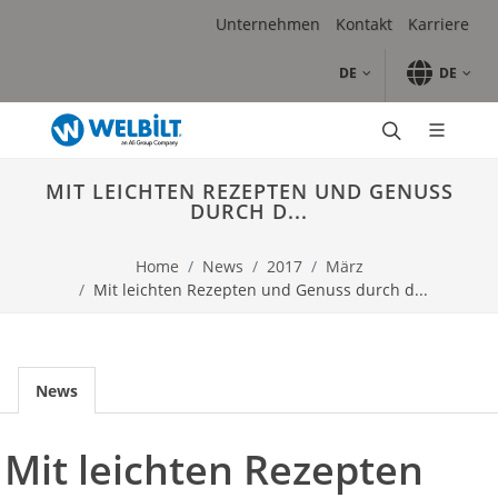
Skip to main content.
Skip to navigation.
Skip to search.
Skip to Region Selector, the current region is Deutschland.
Skip to Language Selector, the current language is German
Unternehmen
Kontakt
Karriere
DE
DE
Produkte
Kombidämpfer
MIT LEICHTEN REZEPTEN UND GENUSS
Multifunktionskochsystem
DURCH D...
High-Speed Öfen
Durchlauföfen
Home
News
2017
März
Fritteusen
Mit leichten Rezepten und Genuss durch d...
Grills
Induktion
Heißhalten
Schankanlagen
News
Schnellkühler & Schockfroster
Eisbereitungsmaschinen
Mit leichten Rezepten
Spülmaschinen
Marken