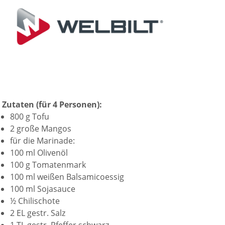
Zutaten (für 4 Personen):
800 g Tofu
2 große Mangos
für die Marinade:
100 ml Olivenöl
100 g Tomatenmark
100 ml weißen Balsamicoessig
100 ml Sojasauce
½ Chilischote
2 EL gestr. Salz
1 TL gestr. Pfeffer schwarz