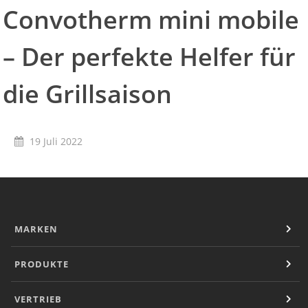
Convotherm mini mobile
Convotherm
Delfield
Frymaster
– Der perfekte Helfer für
Garland
Lincoln
die Grillsaison
Merco
Merrychef
Multiplex
19 Juli 2022
Crystal Tips
Wmaxx
Vertrieb
Gebietsleiter
Key Account Manager
Anwendungsberater
MARKEN
Aktuelles
Downloads
PRODUKTE
Unternehmen
Kontakt
VERTRIEB
Karriere