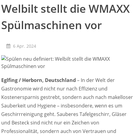
Welbilt stellt die WMAXX
Convotherm
Delfield
Frymaster
Spülmaschinen vor
Garland
Lincoln
Merco
6 Apr. 2024
Merrychef
Multiplex
Crystal Tips
Wmaxx
Vertrieb
Eglfing / Herborn, Deutschland
– In der Welt der
Gebietsleiter
Gastronomie wird nicht nur nach Effizienz und
Key Account Manager
Kostenersparnis gestrebt, sondern auch nach makelloser
Anwendungsberater
Sauberkeit und Hygiene – insbesondere, wenn es um
Aktuelles
Downloads
Geschirrreinigung geht. Sauberes Tafelgeschirr, Gläser
Unternehmen
und Besteck sind nicht nur ein Zeichen von
Kontakt
Professionalität, sondern auch von Vertrauen und
Karriere