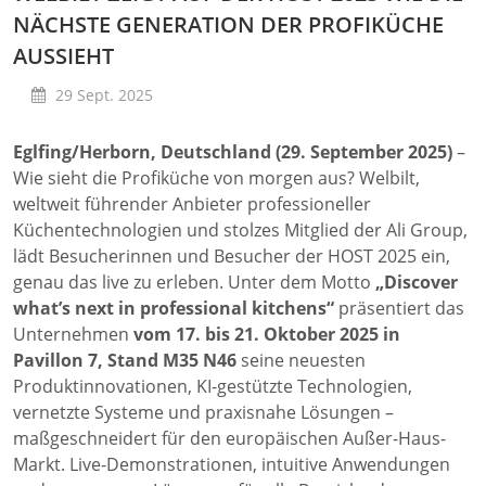
Convotherm
NÄCHSTE GENERATION DER PROFIKÜCHE
Delfield
AUSSIEHT
Frymaster
Garland
29 Sept. 2025
Lincoln
Merco
Eglfing/Herborn, Deutschland (29. September 2025)
–
Merrychef
Wie sieht die Profiküche von morgen aus? Welbilt,
Multiplex
weltweit führender Anbieter professioneller
Crystal Tips
Küchentechnologien und stolzes Mitglied der Ali Group,
Wmaxx
lädt Besucherinnen und Besucher der HOST 2025 ein,
Vertrieb
genau das live zu erleben. Unter dem Motto
„Discover
Gebietsleiter
what’s next in professional kitchens“
präsentiert das
Key Account Manager
Unternehmen
vom 17. bis 21. Oktober 2025 in
Anwendungsberater
Pavillon 7, Stand M35 N46
seine neuesten
Aktuelles
Produktinnovationen, KI-gestützte Technologien,
Downloads
vernetzte Systeme und praxisnahe Lösungen –
Unternehmen
maßgeschneidert für den europäischen Außer-Haus-
Kontakt
Markt. Live-Demonstrationen, intuitive Anwendungen
Karriere