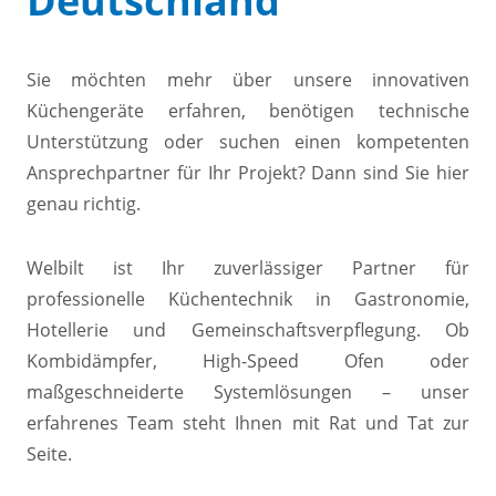
Deutschland
Convotherm
Delfield
Frymaster
Sie möchten mehr über unsere innovativen
Garland
Küchengeräte erfahren, benötigen technische
Lincoln
Unterstützung oder suchen einen kompetenten
Merco
Ansprechpartner für Ihr Projekt? Dann sind Sie hier
Merrychef
Multiplex
genau richtig.
Crystal Tips
Wmaxx
Welbilt ist Ihr zuverlässiger Partner für
Vertrieb
professionelle Küchentechnik in Gastronomie,
Gebietsleiter
Hotellerie und Gemeinschaftsverpflegung. Ob
Key Account Manager
Kombidämpfer, High-Speed Ofen oder
Anwendungsberater
Aktuelles
maßgeschneiderte Systemlösungen – unser
Downloads
erfahrenes Team steht Ihnen mit Rat und Tat zur
Unternehmen
Seite.
Kontakt
Karriere