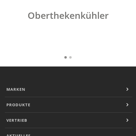
Convotherm
Delfield
Oberthekenkühler
Frymaster
Garland
Lincoln
Merco
Merrychef
Multiplex
Crystal Tips
Wmaxx
Vertrieb
Gebietsleiter
MARKEN
Key Account Manager
Anwendungsberater
PRODUKTE
Aktuelles
Downloads
VERTRIEB
Unternehmen
Kontakt
Karriere
AKTUELLES