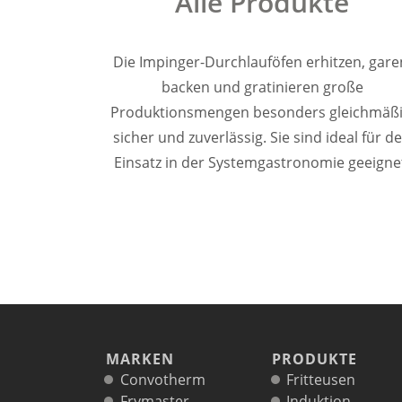
Alle Produkte
Delfield
Frymaster
Garland
Die Impinger-Durchlauföfen erhitzen, gare
Lincoln
backen und gratinieren große
Merco
Produktionsmengen besonders gleichmäßi
Merrychef
sicher und zuverlässig. Sie sind ideal für d
Multiplex
Einsatz in der Systemgastronomie geeigne
Crystal Tips
Wmaxx
Vertrieb
Gebietsleiter
Key Account Manager
Anwendungsberater
Aktuelles
Downloads
Unternehmen
MARKEN
PRODUKTE
Kontakt
Convotherm
Fritteusen
Karriere
Frymaster
Induktion