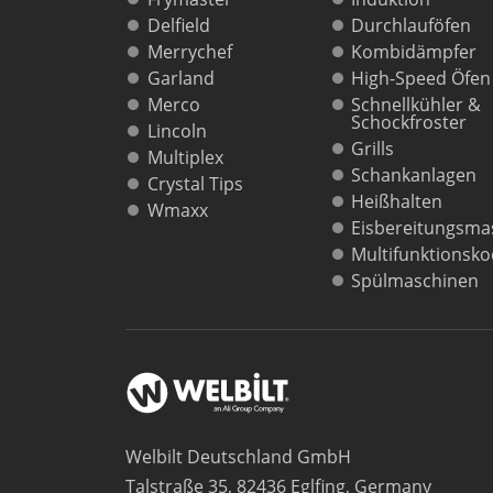
Delfield
Durchlauföfen
Merrychef
Kombidämpfer
Garland
High-Speed Öfen
Merco
Schnellkühler &
Schockfroster
Lincoln
Grills
Multiplex
Schankanlagen
Crystal Tips
Heißhalten
Wmaxx
Eisbereitungsma
Multifunktionsk
Spülmaschinen
Welbilt Deutschland GmbH
Talstraße 35, 82436 Eglfing, Germany