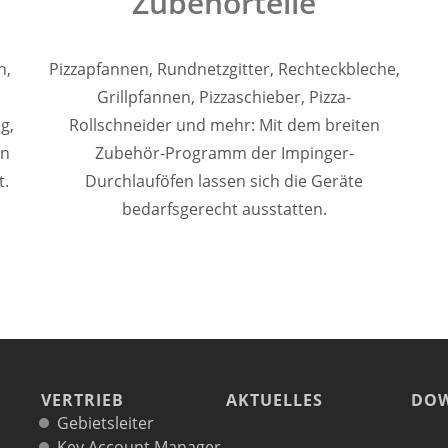
Zubehörteile
n,
Pizzapfannen, Rundnetzgitter, Rechteckbleche,
Grillpfannen, Pizzaschieber, Pizza-
g,
Rollschneider und mehr: Mit dem breiten
en
Zubehör-Programm der Impinger-
t.
Durchlauföfen lassen sich die Geräte
bedarfsgerecht ausstatten.
VERTRIEB
AKTUELLES
DO
Gebietsleiter
Key Account Manager