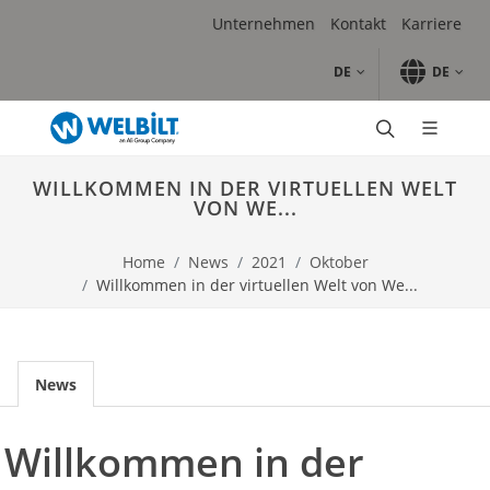
Skip to main content.
Skip to navigation.
Skip to search.
Skip to Region Selector, the current region is Deutschland.
Skip to Language Selector, the current language is German
Unternehmen
Kontakt
Karriere
DE
DE
Produkte
Kombidämpfer
WILLKOMMEN IN DER VIRTUELLEN WELT
Multifunktionskochsystem
VON WE...
High-Speed Öfen
Durchlauföfen
Home
News
2021
Oktober
Fritteusen
Willkommen in der virtuellen Welt von We...
Grills
Induktion
Heißhalten
Schankanlagen
News
Schnellkühler & Schockfroster
Eisbereitungsmaschinen
Willkommen in der
Spülmaschinen
Marken