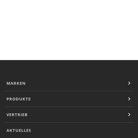
Convotherm
Delfield
Frymaster
Garland
Lincoln
Merco
Merrychef
Multiplex
Crystal Tips
Wmaxx
Vertrieb
MARKEN
Gebietsleiter
Key Account Manager
PRODUKTE
Anwendungsberater
Aktuelles
VERTRIEB
Downloads
Unternehmen
Kontakt
AKTUELLES
Karriere