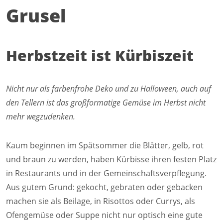
Convotherm
Grusel
Delfield
Frymaster
Garland
Herbstzeit ist Kürbiszeit
Lincoln
Merco
Merrychef
Nicht nur als farbenfrohe Deko und zu Halloween, auch auf
Multiplex
den Tellern ist das großformatige Gemüse im Herbst nicht
Crystal Tips
Wmaxx
mehr wegzudenken.
Vertrieb
Gebietsleiter
Kaum beginnen im Spätsommer die Blätter, gelb, rot
Key Account Manager
und braun zu werden, haben Kürbisse ihren festen Platz
Anwendungsberater
in Restaurants und in der Gemeinschaftsverpflegung.
Aktuelles
Downloads
Aus gutem Grund: gekocht, gebraten oder gebacken
Unternehmen
machen sie als Beilage, in Risottos oder Currys, als
Kontakt
Ofengemüse oder Suppe nicht nur optisch eine gute
Karriere