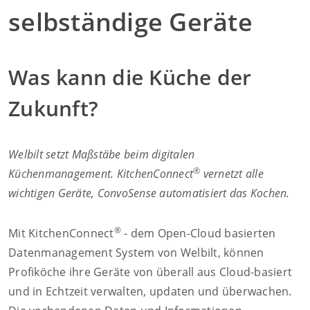
Convotherm
selbständige Geräte
Delfield
Frymaster
Garland
Was kann die Küche der
Lincoln
Merco
Zukunft?
Merrychef
Multiplex
Crystal Tips
Welbilt setzt Maßstäbe beim digitalen
Wmaxx
®
Küchenmanagement. KitchenConnect
vernetzt alle
Vertrieb
wichtigen Geräte, ConvoSense automatisiert das Kochen.
Gebietsleiter
Key Account Manager
Anwendungsberater
®
Mit KitchenConnect
- dem Open-Cloud basierten
Aktuelles
Datenmanagement System von Welbilt, können
Downloads
Profiköche ihre Geräte von überall aus Cloud-basiert
Unternehmen
und in Echtzeit verwalten, updaten und überwachen.
Kontakt
Karriere