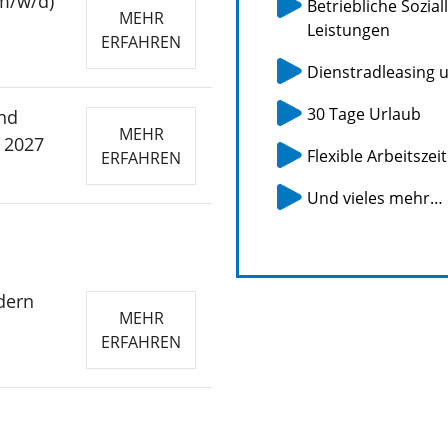
(m/w/d)
Betriebliche Sozi
MEHR
Leistungen
ERFAHREN
Dienstradleasing 
30 Tage Urlaub
nd
MEHR
 2027
Flexible Arbeitszei
ERFAHREN
Und vieles mehr…
dern
MEHR
ERFAHREN