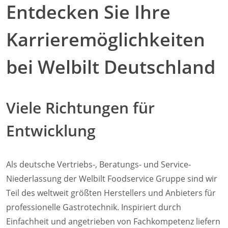
Entdecken Sie Ihre
Convotherm
Delfield
Frymaster
Karrieremöglichkeiten
Garland
Lincoln
bei Welbilt Deutschland
Merco
Merrychef
Multiplex
Viele Richtungen für
Crystal Tips
Wmaxx
Entwicklung
Vertrieb
Gebietsleiter
Key Account Manager
Als deutsche Vertriebs-, Beratungs- und Service-
Anwendungsberater
Niederlassung der Welbilt Foodservice Gruppe sind wir
Aktuelles
Downloads
Teil des weltweit größten Herstellers und Anbieters für
Unternehmen
professionelle Gastrotechnik. Inspiriert durch
Kontakt
Einfachheit und angetrieben von Fachkompetenz liefern
Karriere